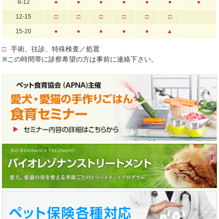
8-12
●
●
●
●
●
●
●
12-15
□
□
□
□
□
□
15-20
●
●
●
●
●
▲
□
手術、往診、特殊検査／処置
※この時間帯に診察希望の方は事前に連絡下さい。