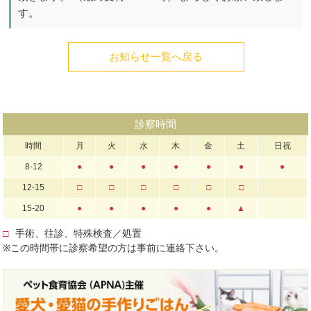
す。
お知らせ一覧へ戻る
診察時間
時間
月
火
水
木
金
土
日祝
8-12
●
●
●
●
●
●
●
12-15
□
□
□
□
□
□
15-20
●
●
●
●
●
▲
□
手術、往診、特殊検査／処置
※この時間帯に診察希望の方は事前に連絡下さい。