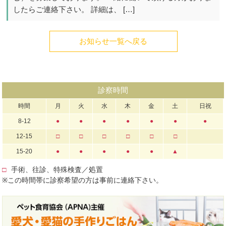
したらご連絡下さい。 詳細は、 […]
お知らせ一覧へ戻る
診察時間
時間
月
火
水
木
金
土
日祝
8-12
●
●
●
●
●
●
●
12-15
□
□
□
□
□
□
15-20
●
●
●
●
●
▲
□
手術、往診、特殊検査／処置
※この時間帯に診察希望の方は事前に連絡下さい。