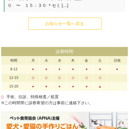
０ 〜 １５：３０ ＊セミ […]
お知らせ一覧へ戻る
診察時間
時間
月
火
水
木
金
土
日祝
8-12
●
●
●
●
●
●
●
12-15
□
□
□
□
□
□
15-20
●
●
●
●
●
▲
□
手術、往診、特殊検査／処置
※この時間帯に診察希望の方は事前に連絡下さい。