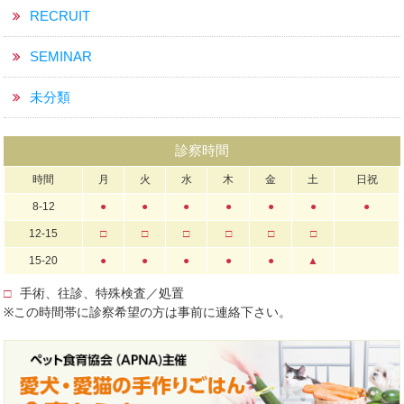
RECRUIT
SEMINAR
未分類
診察時間
時間
月
火
水
木
金
土
日祝
8-12
●
●
●
●
●
●
●
12-15
□
□
□
□
□
□
15-20
●
●
●
●
●
▲
□
手術、往診、特殊検査／処置
※この時間帯に診察希望の方は事前に連絡下さい。