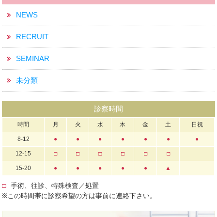
NEWS
RECRUIT
SEMINAR
未分類
診察時間
時間
月
火
水
木
金
土
日祝
8-12
●
●
●
●
●
●
●
12-15
□
□
□
□
□
□
15-20
●
●
●
●
●
▲
□
手術、往診、特殊検査／処置
※この時間帯に診察希望の方は事前に連絡下さい。