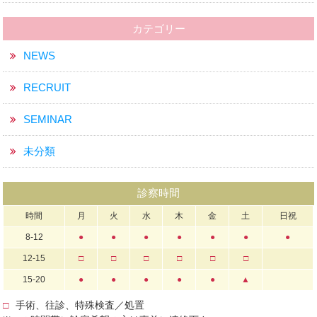
カテゴリー
NEWS
RECRUIT
SEMINAR
未分類
診察時間
時間
月
火
水
木
金
土
日祝
8-12
●
●
●
●
●
●
●
12-15
□
□
□
□
□
□
15-20
●
●
●
●
●
▲
□
手術、往診、特殊検査／処置