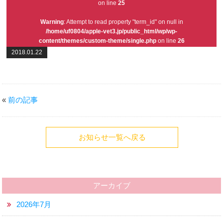
on line
25
Warning
: Attempt to read property "term_id" on null in
/home/uf0804/apple-vet3.jp/public_html/wp/wp-
content/themes/custom-theme/single.php
on line
26
2018.01.22
«
前の記事
お知らせ一覧へ戻る
アーカイブ
2026年7月