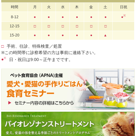
時間
月
火
水
木
金
土
日祝
※
8-12
●
●
●
●
●
●
●
12-15
□
□
□
□
□
□
15-20
●
●
●
●
●
▲
□
手術、往診、特殊検査／処置
※この時間帯に診察希望の方は事前に連絡下さい。
※
●
日・祝日は9:00～正午までです。