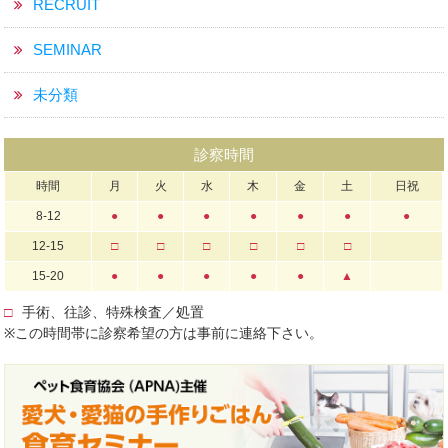
RECRUIT
SEMINAR
未分類
診察時間
時間
月
火
水
木
金
土
日祝
8-12
●
●
●
●
●
●
●
12-15
□
□
□
□
□
□
15-20
●
●
●
●
●
▲
□
手術、往診、特殊検査／処置
※この時間帯に診察希望の方は事前に連絡下さい。