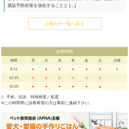
感染予防対策を強化することと […]
お知らせ一覧へ戻る
診察時間
時間
月
火
水
木
金
土
日祝
8-12
●
●
●
●
●
●
●
12-15
□
□
□
□
□
□
15-20
●
●
●
●
●
▲
□
手術、往診、特殊検査／処置
※この時間帯に診察希望の方は事前に連絡下さい。