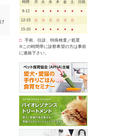
時間
月
火
水
木
金
土
日祝
8-12
●
●
●
●
●
●
●
12-15
□
□
□
□
□
□
掛け
15-20
●
●
●
●
●
▲
□
手術、往診、特殊検査／処置
※この時間帯に診察希望の方は事前
に連絡下さい。