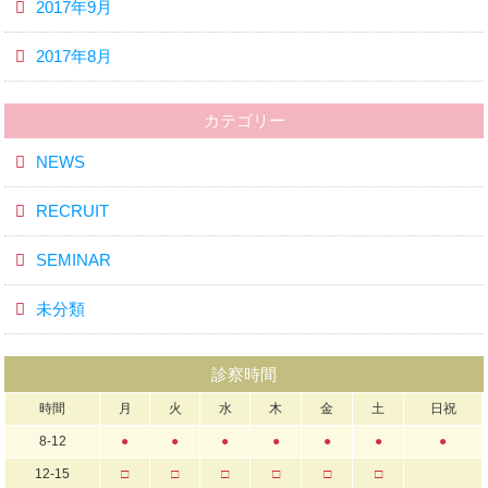
2017年9月
2017年8月
カテゴリー
NEWS
RECRUIT
SEMINAR
未分類
診察時間
時間
月
火
水
木
金
土
日祝
8-12
●
●
●
●
●
●
●
12-15
□
□
□
□
□
□