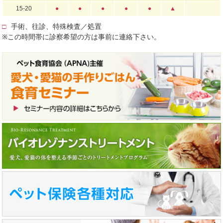
15-20
●
●
●
●
●
▲
□
手術、往診、特殊検査／処置
※この時間帯に診察希望の方は事前に連絡下さい。