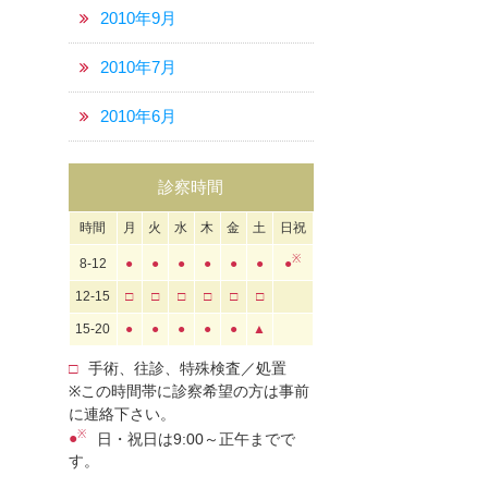
2010年9月
2010年7月
2010年6月
診察時間
時間
月
火
水
木
金
土
日祝
※
8-12
●
●
●
●
●
●
●
12-15
□
□
□
□
□
□
15-20
●
●
●
●
●
▲
□
手術、往診、特殊検査／処置
※この時間帯に診察希望の方は事前
に連絡下さい。
※
●
日・祝日は9:00～正午までで
す。