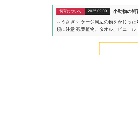
小動物の飼
飼育について
2025.09.09
～うさぎ～ ケージ周辺の物をかじった
類に注意 観葉植物、タオル、ビニール [