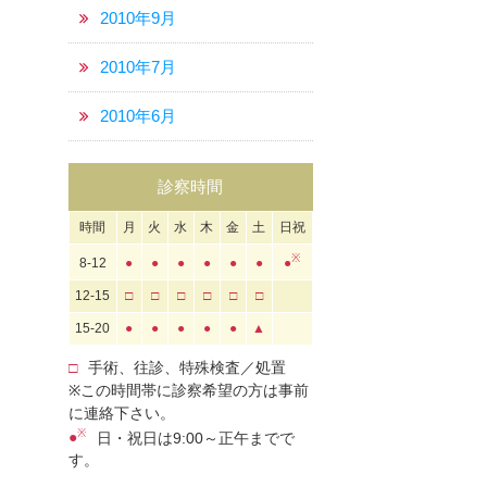
2010年9月
2010年7月
2010年6月
診察時間
時間
月
火
水
木
金
土
日祝
※
8-12
●
●
●
●
●
●
●
12-15
□
□
□
□
□
□
15-20
●
●
●
●
●
▲
□
手術、往診、特殊検査／処置
※この時間帯に診察希望の方は事前
に連絡下さい。
※
●
日・祝日は9:00～正午までで
す。