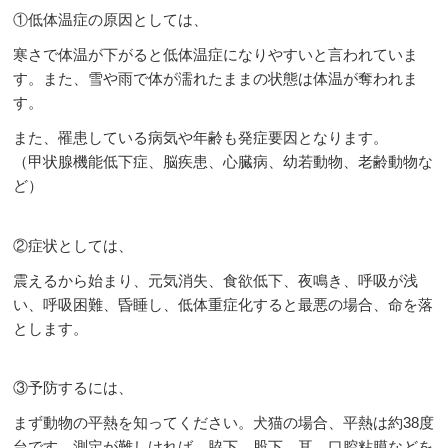
①低体温症の原因としては、
寒さで体温が下がると低体温症になりやすいと言われていま
す。また、雪や雨で体が濡れたままの状態は体温が奪われま
す。
また、罹患している病気や年齢も発症要因となります。
（甲状腺機能低下症、脳疾患、心臓病、幼若動物、老齢動物な
ど）
②
症状としては、
震えるから始まり、元気消失、食欲低下、夜鳴き、呼吸が浅
い、呼吸
困難、昏睡し、低体重症化すると最悪の場合、命を落
とします。
③
予防するには、
まず動物の平熱を知ってください。犬猫の場合、平熱は約
38
度
台です。測定が難しければ、脇下、股下、耳、口腔粘膜などを