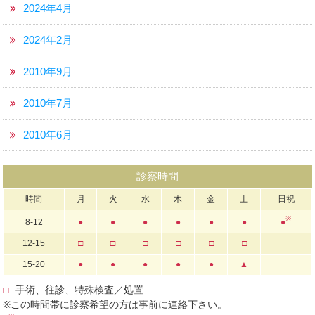
2024年4月
2024年2月
2010年9月
2010年7月
2010年6月
診察時間
時間
月
火
水
木
金
土
日祝
※
8-12
●
●
●
●
●
●
●
12-15
□
□
□
□
□
□
15-20
●
●
●
●
●
▲
□
手術、往診、特殊検査／処置
※この時間帯に診察希望の方は事前に連絡下さい。