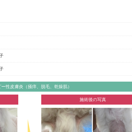
子
子
ピー性皮膚炎（掻痒、脱毛、乾燥肌）
施術後の写真