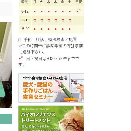
時間
月
火
水
木
金
土
日祝
※
8-12
●
●
●
●
●
●
●
12-15
□
□
□
□
□
□
15-20
●
●
●
●
●
▲
□
手術、往診、特殊検査／処置
※この時間帯に診察希望の方は事前
に連絡下さい。
※
●
日・祝日は9:00～正午までで
す。